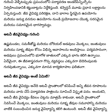
గురించి వెళ్ళేటప్పుడు ప్రపంచంలోని పర్యావరణ అండర్‌పిన్నింగ్స్‌ను
నిర్వహించడానికి కట్టుబాట్లను నిర్దేశిస్తుంది. కన్వెన్షన్ మూడు ప్రధాన లక్ష్యాలను
ఏర్పరుస్తుంది: జీవ వైవిధ్య పరిరక్షణ, దాని భాగాల స్థిరమైన ఉపయోగం
మరియు జన్యు వనరుల ఉపయోగం నుండి ప్రయోజనాల యొక్క సరసమైన
మరియు సమానమైన భాగస్వామ్యం.
అటవీ జీవవైవిధ్యం గురించి
ఉష్ణమండల, సమశీతోష్ణ మరియు బోరియల్ అడవులు మొక్కలు, జంతువులు
మరియు సూక్ష్మ జీవుల కోసం విభిన్న ఆవాసాలను అందిస్తాయి. పర్యవసానంగా,
అడవులు ప్రపంచంలోని భూగోళ జాతులలో ఎక్కువ భాగం కలిగి ఉన్నాయి.
ఏదేమైనా, ఈ జీవశాస్త్రపరంగా గొప్ప వ్యవస్థలు ఎక్కువగా బెదిరింపులకు
గురవుతున్నాయి, ఎక్కువగా మానవ కార్యకలాపాల ఫలితంగా.
అటవీ జీవ వైవిధ్యం అంటే ఏమిటి?
అటవీ జీవ వైవిధ్యం అనేది అటవీ ప్రాంతాలలో కనిపించే అన్ని జీవన రూపాలను
మరియు వారు చేసే పర్యావరణ పాత్రలను సూచించే విస్తృత పదం. అందుకని,
అటవీ జీవ వైవిధ్యం కేవలం చెట్లను మాత్రమే కాకుండా, అటవీ ప్రాంతాలలో
నివసించే మొక్కలు, జంతువులు మరియు సూక్ష్మ జీవుల సమూహాన్ని మరియు
వాటికి సంబంధించిన జన్యు వైవిధ్యాన్ని కలిగి ఉంటుంది. అటవీ జీవ వైవిధ్యాన్ని