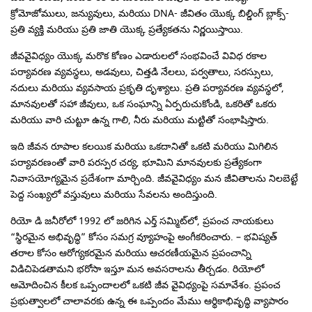
క్రోమోజోములు, జన్యువులు, మరియు DNA- జీవితం యొక్క బిల్డింగ్ బ్లాక్స్-
ప్రతి వ్యక్తి మరియు ప్రతి జాతి యొక్క ప్రత్యేకతను నిర్ణయిస్తాయి.
జీవవైవిధ్యం యొక్క మరొక కోణం ఎడారులలో సంభవించే వివిధ రకాల
పర్యావరణ వ్యవస్థలు, అడవులు, చిత్తడి నేలలు, పర్వతాలు, సరస్సులు,
నదులు మరియు వ్యవసాయ ప్రకృతి దృశ్యాలు. ప్రతి పర్యావరణ వ్యవస్థలో,
మానవులతో సహా జీవులు, ఒక సంఘాన్ని ఏర్పరుచుకోండి, ఒకరితో ఒకరు
మరియు వారి చుట్టూ ఉన్న గాలి, నీరు మరియు మట్టితో సంభాషిస్తారు.
ఇది జీవన రూపాల కలయిక మరియు ఒకదానితో ఒకటి మరియు మిగిలిన
పర్యావరణంతో వారి పరస్పర చర్య, భూమిని మానవులకు ప్రత్యేకంగా
నివాసయోగ్యమైన ప్రదేశంగా మార్చింది. జీవవైవిధ్యం మన జీవితాలను నిలబెట్టే
పెద్ద సంఖ్యలో వస్తువులు మరియు సేవలను అందిస్తుంది.
రియో డి జనీరోలో 1992 లో జరిగిన ఎర్త్ సమ్మిట్‌లో, ప్రపంచ నాయకులు
“స్థిరమైన అభివృద్ధి” కోసం సమగ్ర వ్యూహంపై అంగీకరించారు. – భవిష్యత్
తరాల కోసం ఆరోగ్యకరమైన మరియు ఆచరణీయమైన ప్రపంచాన్ని
విడిచిపెడతామని భరోసా ఇస్తూ మన అవసరాలను తీర్చడం. రియోలో
ఆమోదించిన కీలక ఒప్పందాలలో ఒకటి జీవ వైవిధ్యంపై సమావేశం. ప్రపంచ
ప్రభుత్వాలలో చాలావరకు ఉన్న ఈ ఒప్పందం మేము ఆర్థికాభివృద్ధి వ్యాపారం