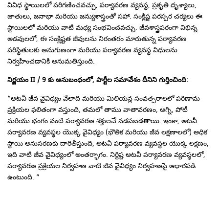
వివిధ స్థాయిలలో పరిగణించవచ్చు, పర్యావరణ వ్యవస్థ, ప్రకృతి దృశ్యాలు,
జాతులు, జనాభా మరియు జన్యుశాస్త్రంతో సహా. సంక్లిష్ట పరస్పర చర్యలు ఈ
స్థాయిలలో మరియు వాటి మధ్య సంభవించవచ్చు. జీవశాస్త్రపరంగా విభిన్న
అడవులలో, ఈ సంక్లిష్టత జీవులను నిరంతరం మారుతున్న పర్యావరణ
పరిస్థితులకు అనుగుణంగా మరియు పర్యావరణ వ్యవస్థ విధులను
నిర్వహించడానికి అనుమతిస్తుంది.
నిర్ణయం II / 9 కు అనుబంధంలో, పార్టీల సమావేశం దీనిని గుర్తించింది:
“అటవీ జీవ వైవిధ్యం వేలాది మరియు మిలియన్ల సంవత్సరాలలో పరిణామ
ప్రక్రియల ఫలితంగా వస్తుంది, తమలో తాము వాతావరణం, అగ్ని, పోటీ
మరియు భంగం వంటి పర్యావరణ శక్తులచే నడపబడతాయి. ఇంకా, అటవీ
పర్యావరణ వ్యవస్థల యొక్క వైవిధ్యం (భౌతిక మరియు జీవ లక్షణాలలో) అధిక
స్థాయి అనుసరణకు దారితీస్తుంది, అటవీ పర్యావరణ వ్యవస్థల యొక్క లక్షణం,
ఇది వాటి జీవ వైవిధ్యంలో అంతర్భాగం. నిర్దిష్ట అటవీ పర్యావరణ వ్యవస్థలలో,
పర్యావరణ ప్రక్రియల నిర్వహణ వాటి జీవ వైవిధ్యం నిర్వహణపై ఆధారపడి
ఉంటుంది. ”