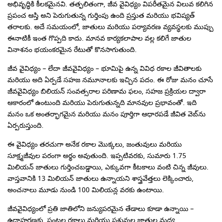
అభివృద్ధికి కీలకమైనవి. తత్ఫలితంగా, జీవ వైవిధ్యం విపరీతమైన విలువ కలిగిన
ప్రపంచ ఆస్తి అని పెరుగుతున్న గుర్తింపు ఉంది ప్రస్తుత మరియు భవిష్యత్
తరాలకు. అదే సమయంలో, జాతులు మరియు పర్యావరణ వ్యవస్థలకు ముప్పు
ఈనాటికీ ఇంత గొప్పది కాదు. మానవ కార్యకలాపాల వల్ల కలిగే జాతుల
వినాశనం భయంకరమైన రేటుతో కొనసాగుతుంది.
జీవ వైవిధ్యం – లేదా జీవవైవిధ్యం – భూమిపై ఉన్న వివిధ రకాల జీవితాలకు
మరియు అది ఏర్పడే సహజ నమూనాలకు ఇచ్చిన పదం. ఈ రోజు మనం చూసే
జీవవైవిధ్యం బిలియన్ సంవత్సరాల పరిణామ ఫలం, సహజ ప్రక్రియల ద్వారా
ఆకారంలో ఉంటుంది మరియు పెరుగుతున్నది మానవుల ప్రభావంతో. ఇది
మనం ఒక అంతర్భాగమైన మరియు మనం పూర్తిగా ఆధారపడే జీవిత వెబ్‌ను
ఏర్పరుస్తుంది.
ఈ వైవిధ్యం తరచుగా అనేక రకాల మొక్కలు, జంతువులు మరియు
సూక్ష్మజీవుల పరంగా అర్థం అవుతుంది. ఇప్పటివరకు, సుమారు 1.75
మిలియన్ జాతులు గుర్తించబడ్డాయి, ఎక్కువగా కీటకాలు వంటి చిన్న జీవులు.
వాస్తవానికి 13 మిలియన్ జాతులు ఉన్నాయని శాస్త్రవేత్తలు లెక్కించారు,
అంచనాలు మూడు నుండి 100 మిలియన్ల వరకు ఉంటాయి.
జీవవైవిధ్యంలో ప్రతి జాతిలోని జన్యుపరమైన తేడాలు కూడా ఉన్నాయి –
ఉదాహరణకు, పంటల రకాలు మరియు పశువుల జాతుల మధ్య.