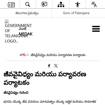
తెలంగాణ ప్రభుత్వం
Govt. of Telangana
మెదక్
MEDAK
జీవవైవిధ్యం మరియు పర్యావరణ పర్యాటకం
హోమ్
జీవవైవిధ్యం మరియు పర్యావరణ
పర్యాటకం
జీవవైవిధ్యం గురించి
భూమి యొక్క జీవ వనరులు మానవత్వం యొక్క ఆర్థిక మరియు సామాజిక