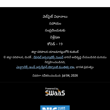
వెబ్‌సైట్ విధానాలు
సహాయం
సంప్రదించుటకు
విశ్లేషణ
కోవిడ్ – 19
జిల్లా పరిపాలన యాజమాన్యంలోని కంటెంట్
© జిల్లా పరిపాలన, మెదక్ ,
నేషనల్ ఇన్ఫర్మాటిక్స్ సెంటర్
వారిచే అభివృద్ధి చేయబడినది మరియు
నిర్వహించబడినది,
ఎలక్ట్రానిక్స్ అండ్ ఇన్ఫర్మేషన్ టెక్నాలజీ మంత్రిత్వ శాఖ
, భారత ప్రభుత్వం
చివరిగా నవీకరించబడింది:
Jul 04, 2026